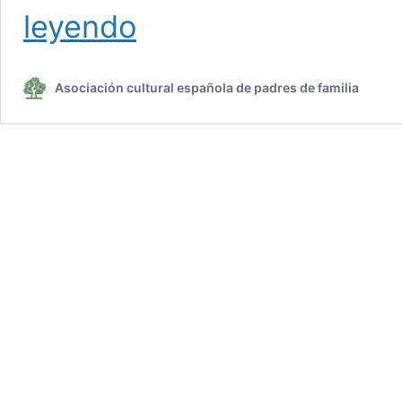
Ideas
leyendo
y
consejos
para
Asociación cultural española de padres de familia
decorar
tu
hogar