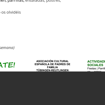
nen, parrillas,
ensaladas, postres,
 os olvidéis
 semana)