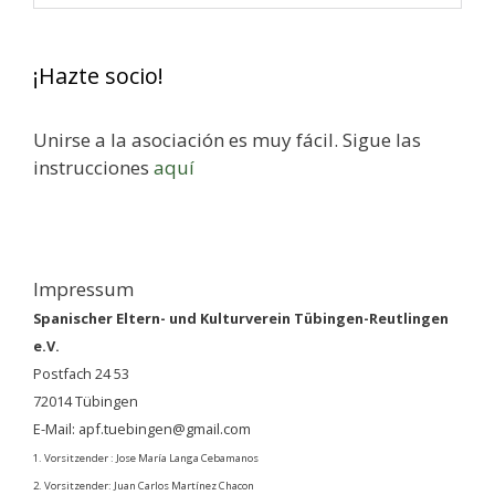
¡Hazte socio!
Unirse a la asociación es muy fácil. Sigue las
instrucciones
aquí
Impressum
Spanischer Eltern- und Kulturverein Tübingen-Reutlingen
e.V.
Postfach 24 53
72014 Tübingen
E-Mail: apf.tuebingen@gmail.com
1. Vorsitzender : Jose María Langa Cebamanos
2. Vorsitzender: Juan Carlos Martínez Chacon